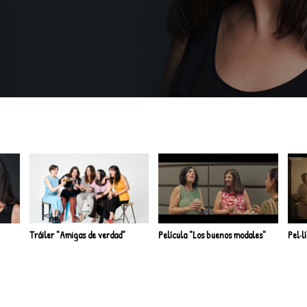
Tráiler "Amigas de verdad"
Película "Los buenos modales"
Pel·l